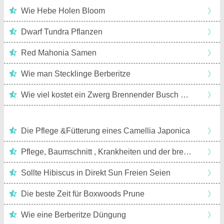
Wie Hebe Holen Bloom
》
Trauben anbauen
Kräuter anbauen
Dwarf Tundra Pflanzen
》
Red Mahonia Samen
》
Jasmin anbauen
Minze anbauen
Pilze anbauen
Wie man Stecklinge Berberitze
》
Erdnüsse anbauen
Stauden anbauen
Wie viel kostet ein Zwerg Brennender Busch wachsen im ersten Jahr
》
Pflanzen anbauen
Rosmarin anbauen
Die Pflege &Fütterung eines Camellia Japonica
》
Rosen anbauen
Erdbeeren anbauen
Pflege, Baumschnitt , Krankheiten und der brennenden Büsche
》
Sonnenblumen anbauen
Sollte Hibiscus in Direkt Sun Freien Seien
Thymian anbauen
》
Die beste Zeit für Boxwoods Prune
》
Tomaten anbauen
Tulpen anbauen
Wie eine Berberitze Düngung
》