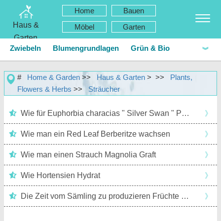
Home
Bauen
Haus &
Möbel
Garten
Garten
Zwiebeln
Blumengrundlagen
Grün & Bio
Home
Bauen & Renovieren
Möbel
Garten & Rasen
Bodendecker & Reben
Einjährige Pflanzen anbauen
#
Home & Garden
>>
Haus & Garten
> >>
Plants,
Flowers & Herbs
>>
Sträucher
Haushaltsgeräte
Hausdesign & Dekoration
Basilikum anbauen
Bohnen anbauen
Hausreparatur & Wartung
Haussicherheit
Wie für Euphorbia characias " Silver Swan " Pflege
》
Beeren anbauen
Wie man ein Red Leaf Berberitze wachsen
Blaubeeren anbauen
》
Haushalt
Landschaftsbau & Außengebäude
Wie man einen Strauch Magnolia Graft
》
Pflanzen, Blumen & Kräuter
Haus-Hobbys
Kakteen anbauen
Mais anbauen
Wie Hortensien Hydrat
》
Baumwolle anbauen
Essbares anbauen
Die Zeit vom Sämling zu produzieren Früchte mit einem High- Bush Cranberry
》
Blumen anbauen
Knoblauch anbauen