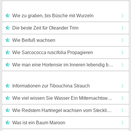
Gemüse anbauen
Kräutergrundlagen
Wie zu graben, bis Büsche mit Wurzeln
》
Indoor-Anbau
Orchideen
Outdoor-Anbau
Die beste Zeit für Oleander Trim
》
Pflanzengrundlagen
Sträucher
Spezialgärten
Wie Beifuß wachsen
》
Wie Sarcococca ruscifolia Propagieren
》
Bäume
Wie man eine Hortensie im Inneren lebendig bis zum Frühjahr bleiben
》
Informationen zur Tibouchina Strauch
》
Wie viel wissen Sie Wasser Ein MitternachtsweinWeigela
》
Wie Redstem Hartriegel wachsen vom Stecklinge
》
Was ist ein Baum Maroon
》