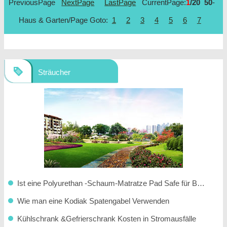
PreviousPage
NextPage
LastPage
CurrentPage:
1
/20
50
-
Haus & Garten/Page Goto:
1
2
3
4
5
6
7
Sträucher
Ist eine Polyurethan -Schaum-Matratze Pad Safe für Babys
Wie man eine Kodiak Spatengabel Verwenden
Kühlschrank &Gefrierschrank Kosten in Stromausfälle