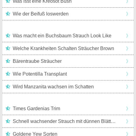
Was isst eine Kreosot Bush
》
Wie der Beifuß loswerden
》
Was macht ein Buchsbaum Strauch Look Like
》
Welche Krankheiten Schalten Sträucher Brown
》
Bärentraube Sträucher
》
Wie Potentilla Transplant
》
Wird Manzanita wachsen im Schatten
》
Times Gardenias Trim
》
Schnell wachsender Strauch mit dünnen Blätter &Rote Zweig -Tipps
》
Goldene Yew Sorten
》