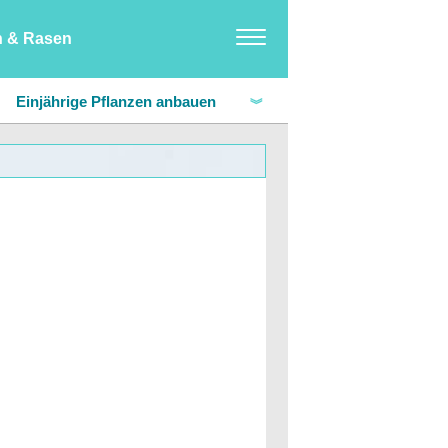
n & Rasen
Möbel
Einjährige Pflanzen anbauen
Hausdesign & Dekoration
auen
Kakteen anbauen
Haushalt
n
Knoblauch anbauen
Haus-Hobbys
Pilze anbauen
auen
Rosen anbauen
n anbauen
Orchideen