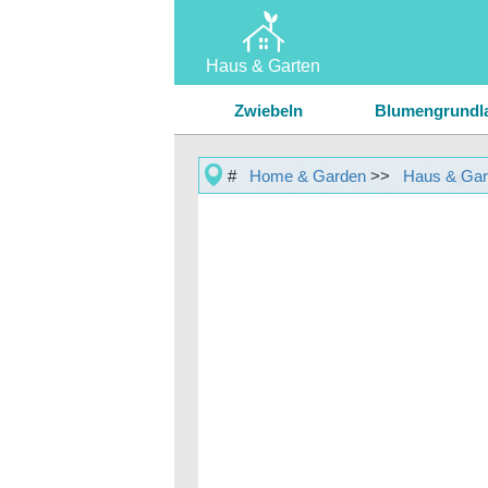
Haus & Garten
Home
Zwiebeln
Blumengrundl
Garten & Rasen
Basilikum anbauen
Bohn
#
Home & Garden
>>
Haus & Gar
Hausreparatur & Wartung
Mais anbauen
Baumwoll
Landschaftsbau & Außengebäude
Trauben anbauen
Kräut
Erdnüsse anbauen
Stau
Erdbeeren anbauen
Son
Tulpen anbauen
Gemüse