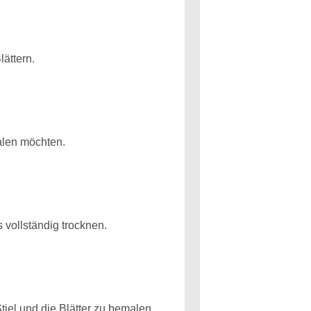
lättern.
alen möchten.
 vollständig trocknen.
el und die Blätter zu bemalen.