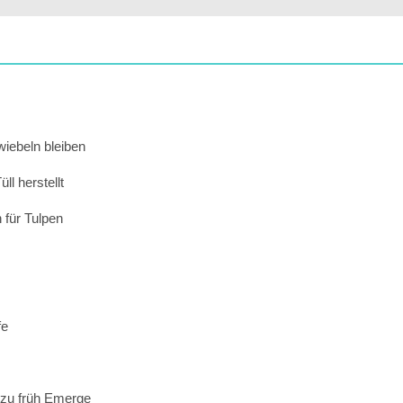
iebeln bleiben
l herstellt
 für Tulpen
fe
 zu früh Emerge