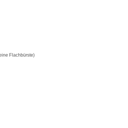
ngrundlagen
Sträucher
Spezialgärten
eine Flachbürste)