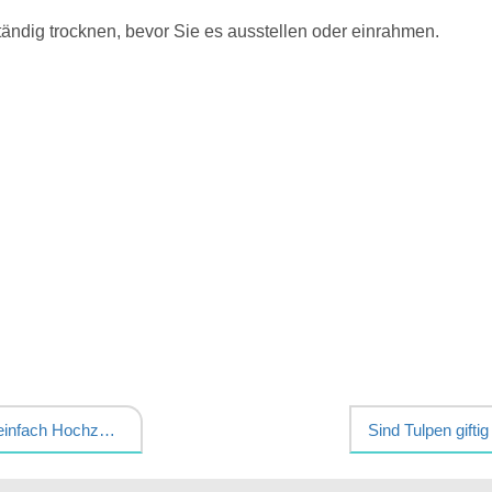
ändig trocknen, bevor Sie es ausstellen oder einrahmen.
So basteln Sie ganz einfach Hochzeitsschleifen aus Tüll
Sind Tulpen gift