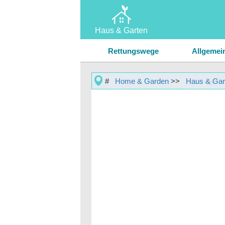
Haus & Garten
Home
Rettungswege
Allgemei
Garten & Rasen
#
Home & Garden
>>
Haus & Gar
Hausreparatur & Wartung
Landschaftsbau & Außengebäude