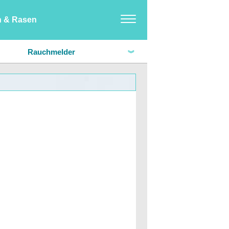
n & Rasen
Möbel
Rauchmelder
Hausdesign & Dekoration
Haushalt
Haus-Hobbys