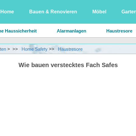
Home
Bauen & Renovieren
Möbel
Garte
Bauen & Renovieren
ne Haussicherheit
Alarmanlagen
Haustresore
Haushaltsgeräte
ten
> >>
Home Safety
>>
Haustresore
Haussicherheit
Wie bauen verstecktes Fach Safes
Pflanzen, Blumen & Kräuter