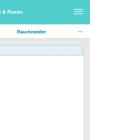
n & Rasen
Möbel
Rauchmelder
Hausdesign & Dekoration
Haushalt
Haus-Hobbys