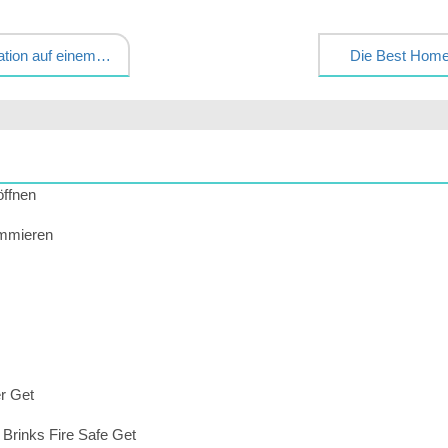
Wie man die Kombination auf einem Master- Postfach ändern
Die Best Home 
öffnen
ammieren
r Get
 Brinks Fire Safe Get