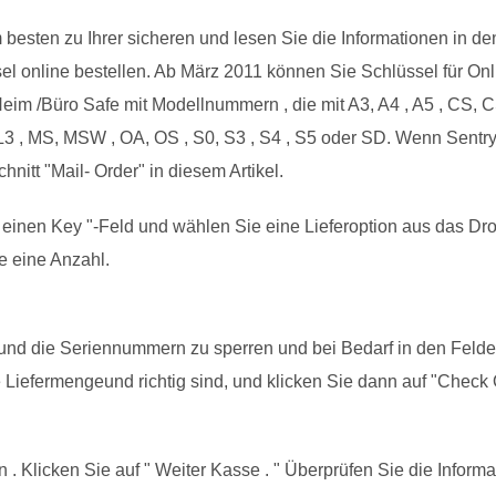
besten zu Ihrer sicheren und lesen Sie die Informationen in den 
sel online bestellen. Ab März 2011 können Sie Schlüssel für On
im /Büro Safe mit Modellnummern , die mit A3, A4 , A5 , CS, CS
0 , L3 , MS, MSW , OA, OS , S0, S3 , S4 , S5 oder SD. Wenn Sentry
nitt "Mail- Order" in diesem Artikel.
 einen Key "-Feld und wählen Sie eine Lieferoption aus das Dr
 eine Anzahl.
d die Seriennummern zu sperren und bei Bedarf in den Feldern
e Liefermengeund richtig sind, und klicken Sie dann auf "Check 
. Klicken Sie auf " Weiter Kasse . " Überprüfen Sie die Informa