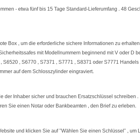
ommen - etwa fünf bis 15 Tage Standard-Lieferumfang . 48 Ges
e Box , um die erforderliche sichere Informationen zu erhalte
Sicherheitssafes mit Modellnummern beginnend mit V oder D be
 , S6520 , S6770 , S7371 , S7771 , S8371 oder S7771 Handels 
mer auf dem Schlosszylinder eingraviert.
Sie der Inhaber sicher und brauchen Ersatzschlüssel schreiben . 
eren Sie einen Notar oder Bankbeamten , den Brief zu erleben.
bsite und klicken Sie auf "Wählen Sie einen Schlüssel" , um L