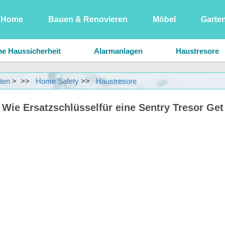
Home
Bauen & Renovieren
Möbel
Garte
Bauen & Renovieren
ne Haussicherheit
Alarmanlagen
Haustresore
Haushaltsgeräte
ten
> >>
Home Safety
>>
Haustresore
Haussicherheit
Wie Ersatzschlüsselfür eine Sentry Tresor Get
Pflanzen, Blumen & Kräuter