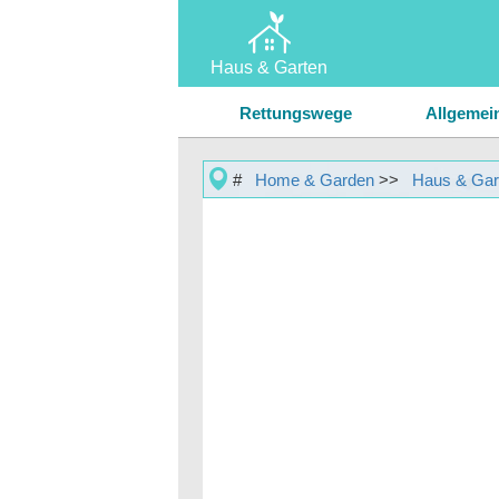
Haus & Garten
Home
Rettungswege
Allgemei
Garten & Rasen
#
Home & Garden
>>
Haus & Gar
Hausreparatur & Wartung
Landschaftsbau & Außengebäude