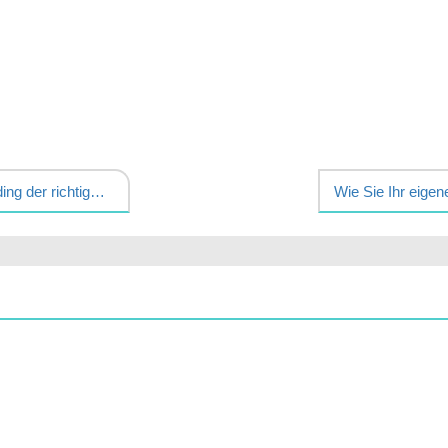
So installieren Sie Siding der richtige Weg
Wie Sie Ihr eige