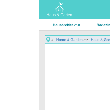
Haus & Garten
Home
Hausarchitektur
Badezi
Garten & Rasen
Türen
Einfahrten
#
Home & Garden
>>
Haus & Gar
Hausreparatur & Wartung
Grünes Bauen
Historis
Landschaftsbau & Außengebäude
Küchen
Umbaupläne
Wände
Fenster