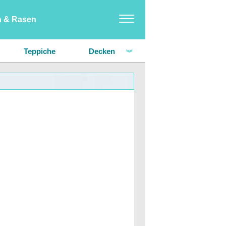
n & Rasen
Möbel
Teppiche
Decken
Hausdesign & Dekoration
Kamine
Böden
Haushalt
Innenrenovierung
Haus-Hobbys
für Raum
Gehwege