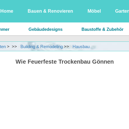
Home
Bauen & Renovieren
Möbel
Garte
Bauen & Renovieren
mmer
Gebäudedesigns
Baustoffe & Zubehör
Haushaltsgeräte
Energieeffiziente Häuser
Außenrenovierung
ten
> >>
Building & Remodeling
>>
Hausbau
Haussicherheit
che Restaurierung
Hausanbauten
Hausbau
Wie Feuerfeste Trockenbau Gönnen
Pflanzen, Blumen & Kräuter
Umbaugeräte & Ausrüstung
Renovierung Raum 